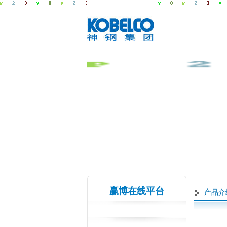
赢博在线平台
产品介