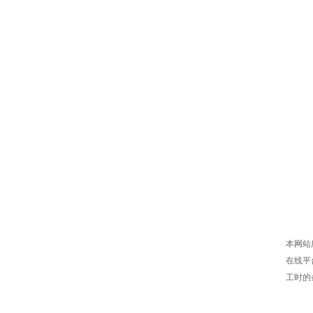
本网站
在线平
工时的