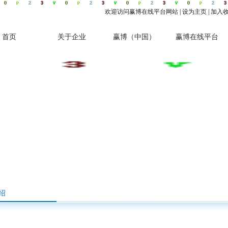
欢迎访问赢博在线平台网站
|
设为主页
|
加入
首页
关于企业
赢博（中国）
赢博在线平台
绍